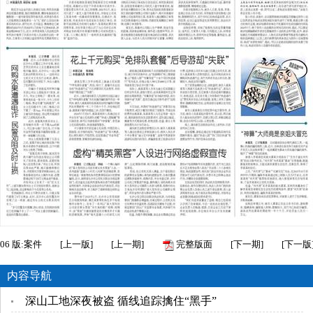
06
版:案件
[
上一版
]
[
上一期
]
完整版面
[
下一期
]
[
下一版
内容导航
深山工地深夜被盗 循线追踪擒住“黑手”