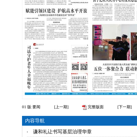
01
版:要闻
[
上一期
]
完整版面
[
下一期
]
内容导航
谦和礼让书写基层治理华章