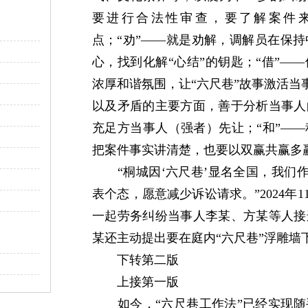
要进行合法性审查，要了解案件
点；“劝”——就是劝解，调解员在保
心，找到化解“心结”的钥匙；“借”—
浓厚和谐氛围，让“六尺巷”故事激活当事
以及矛盾的主要方面，善于分析当事人
充足方当事人（强者）先让；“和”—
把案件事实讲清楚，也要以双赢共赢多
“桐城因‘六尺巷’显名全国，我们作
表个态，愿意减少诉讼请求。”2024年
一起劳务纠纷当事人李某、方某等人接
某还主动提出要在庭内“六尺巷”浮雕墙
下转第二版
上接第一版
如今，“六尺巷工作法”已经实现随