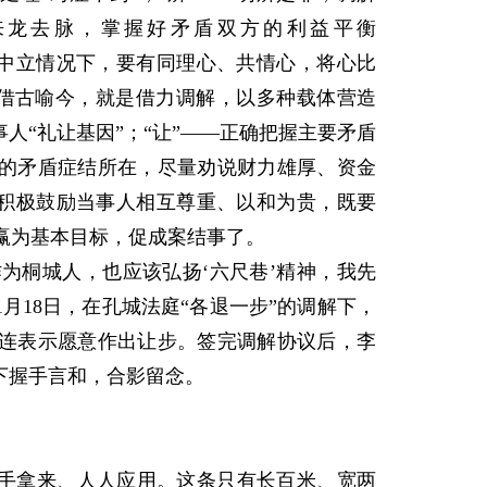
来龙去脉，掌握好矛盾双方的利益平衡
持中立情况下，要有同理心、共情心，将心比
—借古喻今，就是借力调解，以多种载体营造
人“礼让基因”；“让”——正确把握主要矛盾
的矛盾症结所在，尽量劝说财力雄厚、资金
—积极鼓励当事人相互尊重、以和为贵，既要
赢为基本目标，促成案结事了。
为桐城人，也应该弘扬‘六尺巷’精神，我先
11月18日，在孔城法庭“各退一步”的调解下，
连表示愿意作出让步。签完调解协议后，李
下握手言和，合影留念。
手拿来、人人应用。这条只有长百米、宽两