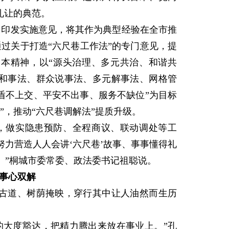
礼让的典范。
门印发实施意见，将其作为典型经验在全市推
通过关于打造“六尺巷工作法”的专门意见，提
基本精神，以“源头治理、多元共治、和谐共
让和事法、群众说事法、多元解事法、网格管
盾不上交、平安不出事、服务不缺位”为目标
”，推动“六尺巷调解法”提质升级。
做实隐患预防、全程商议、联动调处等工
力营造人人会讲‘六尺巷’故事、事事懂得礼
。”桐城市委常委、政法委书记祖聪说。
事心双解
古道、树荫掩映，穿行其中让人油然而生历
大度豁达，把精力腾出来放在事业上。”孔