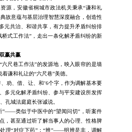
资源，安徽省桐城市政法机关秉承“谦和礼
”典故意蕴与基层治理智慧深度融合，创造性
、多元共治、和谐共享，有力提升矛盾纠纷排
枫桥式工作法”，走出一条化解矛盾纠纷的新
双赢共赢
六尺巷工作法”的发源地，映入眼帘的是墙
说着谦和礼让的“六尺巷”美德。
、劝、借、让、和’6个字，作为调解基本要
、多元化解矛盾纠纷、参与平安建设所发挥
员、孔城法庭庭长张诚说。
——类似于中医中的“望闻问切”，听案件
点，甚至通过听了解当事人的心理、性格脾
理“对症下药”；“辨”——明辨是非，调解