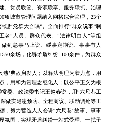
联建、党员联管、资源联享、服务联抓、治理
90项城市管理问题纳入网格综合管理，23个
治理“党群大合唱”。全面推行“群众说事”制
五老”人员、群众代表、“法律明白人”等组
，做到急事马上说、缓事定期说、事事有人
1550余场，化解矛盾纠纷1100余件，为群众
巷’典故启发人；以释法明理为着力点，用
点，用和为贵理念感化人；以公平正义为根
委常委、政法委书记王赵春说，用“六尺巷工
推深做实隐患预防、全程商议、联动调处等工
德，努力营造人人会讲“六尺巷”故事、事事
厚氛围，实现矛盾纠纷一站式受理、一揽子