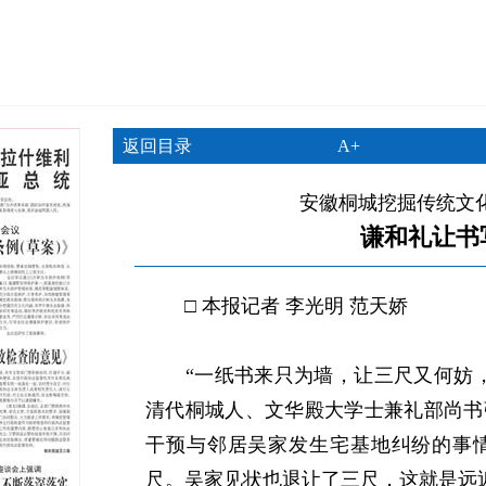
返回目录
A+
安徽桐城挖掘传统文化
谦和礼让书
□ 本报记者 李光明 范天娇
“一纸书来只为墙，让三尺又何妨，
清代桐城人、文华殿大学士兼礼部尚书
干预与邻居吴家发生宅基地纠纷的事
尺。吴家见状也退让了三尺，这就是远近