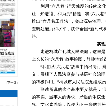
利用“六尺巷”得天独厚的传统文化
让，知进退、和为贵”精髓，将“六尺巷
推出“六尺巷工作法”，突出源头治理
查调处能力和水平，获评全国“新时代
路。
实现
走进桐城市孔城人民法庭，这里是“
上长长的“六尺巷”故事绘图，静静地述
“我们从‘六尺巷’故事中悟出‘听、辨
义，展现了人民法庭参与基层社会治理
的积极作用。”桐城市人民法院党组成
[
下一版
]
张诚所说的这个基本要义就是，“听”
的事实、当事人的诉求、矛盾的争议焦
气、文化素养等，以便为下一步的纠纷处