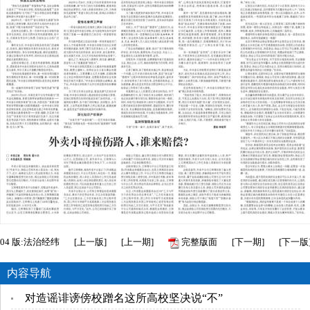
04
版:法治经纬
[
上一版
]
[
上一期
]
完整版面
[
下一期
]
[
下一版
内容导航
对造谣诽谤傍校蹭名这所高校坚决说“不”